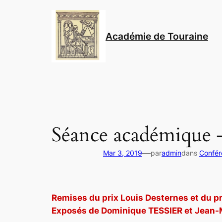
Aller
au
contenu
Académie de Touraine
Séance académique 
—
Mar 3, 2019
par
admin
dans
Confér
Remises du prix Louis Desternes et du pr
Exposés de Dominique TESSIER et Jean