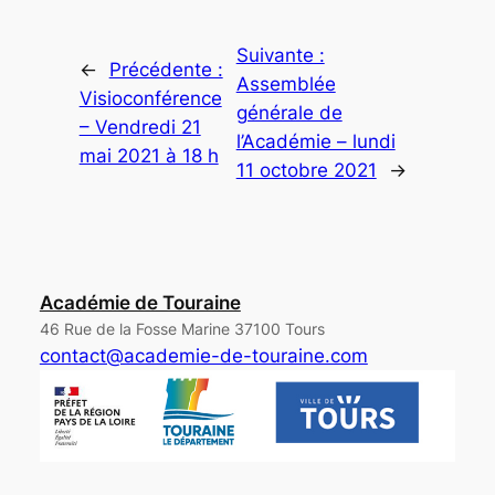
Suivante :
←
Précédente :
Assemblée
Visioconférence
générale de
– Vendredi 21
l’Académie – lundi
mai 2021 à 18 h
11 octobre 2021
→
Académie de Touraine
46 Rue de la Fosse Marine 37100 Tours
contact@academie-de-touraine.com