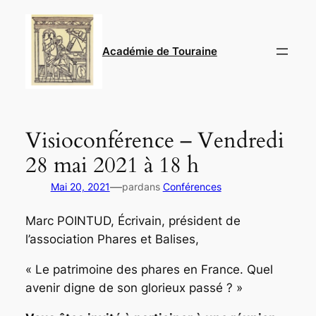
Aller
au
contenu
Académie de Touraine
Visioconférence – Vendredi
28 mai 2021 à 18 h
—
Mai 20, 2021
par
dans
Conférences
Marc POINTUD,
Écrivain, président de
l’association Phares et Balises
,
« Le patrimoine des phares en France. Quel
avenir digne de son glorieux passé ? »